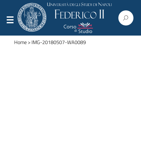
Home
>
IMG-20180507-WA0089
Presentazione
Organizzazione
Regolamenti
Commissioni
Consiglio
Corpo docente
Modulistica