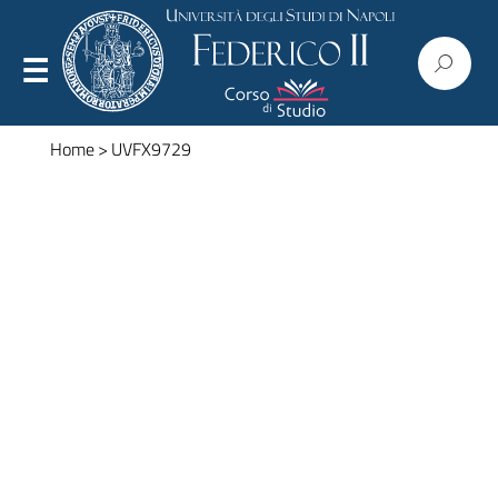
Home
>
UVFX9729
Presentazione
Organizzazione
Regolamenti
Commissioni
Consiglio
Corpo docente
Modulistica