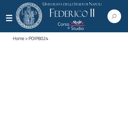
Home
>
POIP8024
Presentazione
Organizzazione
Regolamenti
Commissioni
Consiglio
Corpo docente
Modulistica