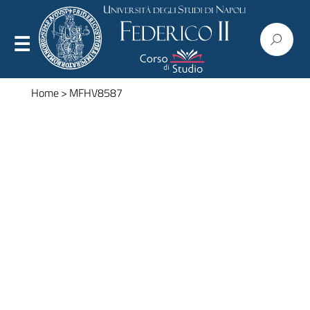
Home
>
MFHV8587
Presentazione
Organizzazione
Regolamenti
Commissioni
Consiglio
Corpo docente
Modulistica