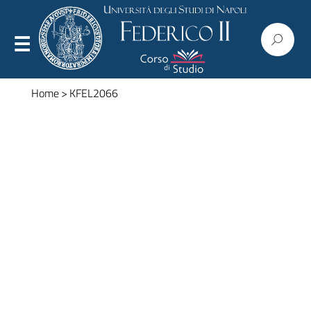
Home
>
KFEL2066
Presentazione
Organizzazione
Regolamenti
Commissioni
Consiglio
Corpo docente
Modulistica