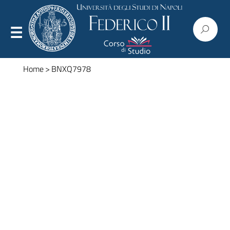
Home
>
BNXQ7978
Presentazione
Organizzazione
Regolamenti
Commissioni
Consiglio
Corpo docente
Modulistica